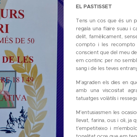
EL PASTISSET
Tens un cos que és un pa
regala una flaire suau i
delit, famèlicament, sens
compto i les recompto 
conscient que del meu desc
em continc per no semblar
sang i de les teves entran
M'agraden els dies en qu
amb una viscositat agr
tatuatges volàtils i resse
M'entusiasmen les ocasi
llevat, farina, ous i oli, j
t'empetiteixo i m'embolc
tonalitat ocre que em teny