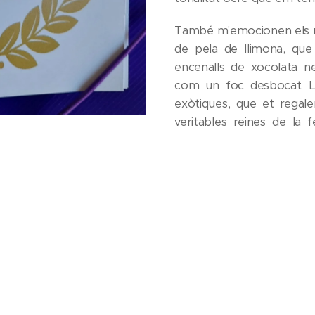
També m'emocionen els mo
de pela de llimona, que 
encenalls de xocolata ne
com un foc desbocat. Le
exòtiques, que et regalen 
veritables reines de la
idolatrades, volgudes i des
En el paroxisme del roig
estar. Avui, tot i les con
que m'abraono sobre teu, 
meva boca i t'empasso. J
íntima entre nosaltres.
gustós, esponjós, tendre 
com tu.