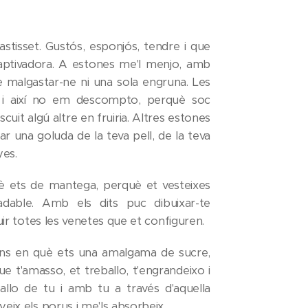
stisset. Gustós, esponjós, tendre i que
 captivadora. A estones me'l menjo, amb
e malgastar-ne ni una sola engruna. Les
i així no em descompto, perquè soc
uit algú altre en fruiria. Altres estones
 una goluda de la teva pell, de la teva
yes.
è ets de mantega, perquè et vesteixes
adable. Amb els dits puc dibuixar-te
guir totes les venetes que et configuren.
ons en què ets una amalgama de sucre,
a que t'amasso, et treballo, t'engrandeixo i
allo de tu i amb tu a través d'aquella
eix els porus i me'ls absorbeix.