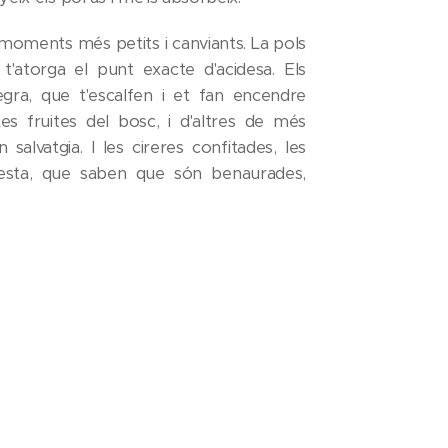
ments més petits i canviants. La pols
t'atorga el punt exacte d'acidesa. Els
gra, que t'escalfen i et fan encendre
s fruites del bosc, i d'altres de més
salvatgia. I les cireres confitades, les
 festa, que saben que són benaurades,
itjades.
 i de la dolçor, et miro i no me'n puc
tradiccions, m'és del tot impossible. Així
et llepo, et queixalo, et passejo per la
a ets a dins meu. I no hi ha unió més
 Igual com no hi ha cap pastisset tan
i amb una flaire tan suau i captivadora