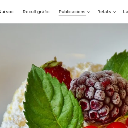
ui soc
Recull gràfic
Publicacions
Relats
La