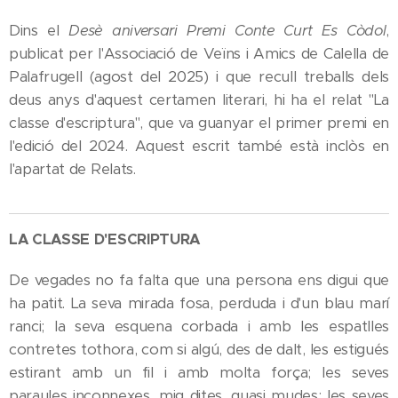
Dins el
Desè aniversari Premi Conte Curt Es Còdol
,
publicat per l'Associació de Veïns i Amics de Calella de
Palafrugell (agost del 2025) i que recull treballs dels
deus anys d'aquest certamen literari, hi ha el relat "La
classe d'escriptura", que va guanyar el primer premi en
l'edició del 2024. Aquest escrit també està inclòs en
l'apartat de Relats.
LA CLASSE D'ESCRIPTURA
De vegades no fa falta que una persona ens digui que
ha patit. La seva mirada fosa, perduda i d'un blau marí
ranci; la seva esquena corbada i amb les espatlles
contretes tothora, com si algú, des de dalt, les estigués
estirant amb un fil i amb molta força; les seves
paraules inconnexes, mig dites, quasi mudes; les seves