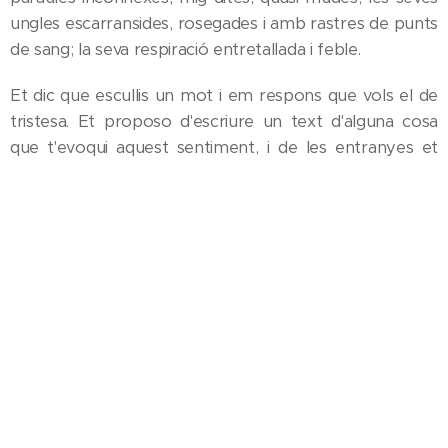
ungles escarransides, rosegades i amb rastres de punts
de sang; la seva respiració entretallada i feble.
Et dic que escullis un mot i em respons que vols el de
tristesa. Et proposo d'escriure un text d'alguna cosa
que t'evoqui aquest sentiment, i de les entranyes et
surt recolzar el cap sobre el paper, com si t'hi rendissis,
com si li demanessis clemència. Una vegada fet, et
suggereixo que el llegeixis a la resta de companys de la
classe i rius. No estàs disposada a fer-ho. Per res del
món et despullaràs al davant d'ells i de mi. A canvi de
què? De parlar de la riquesa de les metàfores, les
personificacions i les adjectivacions? D'alabar els girs de
les històries? De reivindicar l'escriptura com una tècnica
sanadora? Sé que res d'això no és mínimament
suficient perquè tu et decideixis a compartir el que ha
sortit del teu cor, ha estat processat pel teu cap i,