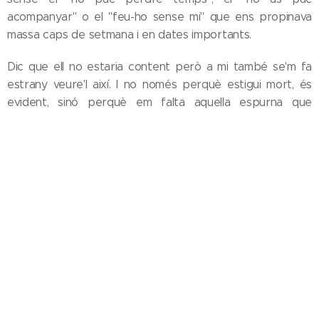
acompanyar" o el "feu-ho sense mi" que ens propinava
massa caps de setmana i en dates importants.
Dic que ell no estaria content però a mi també se'm fa
estrany veure'l així. I no només perquè estigui mort, és
evident, sinó perquè em falta aquella espurna que
sempre tenia als ulls —ara ja closos eternament— i que
sense usar ni una sola paraula et parlaven. Malgrat tot, sé
que estarà bé: va demanar ser enterrat amb la jaqueta i
els pantalons marronosos i amb uns quants dels seus
estris, i això demostra que continuarà fent molta feina,
encara que aquesta vegada sigui des del pis de dalt.
Ja li he dit a cau d'orella, abans de marxar del tanatori,
que a les nits no allargui gaire i que als matins no comenci
a fer soroll excessivament aviat, que nosaltres, aquí baix,
necessitem descansar una mica.