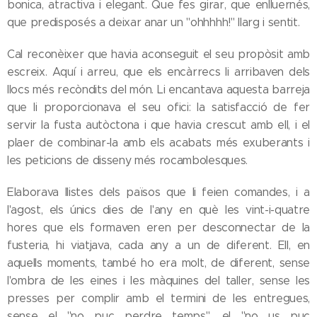
bonica, atractiva i elegant. Que fes girar, que enlluernés,
que predisposés a deixar anar un "ohhhhh!" llarg i sentit.
Cal reconèixer que havia aconseguit el seu propòsit amb
escreix. Aquí i arreu, que els encàrrecs li arribaven dels
llocs més recòndits del món. Li encantava aquesta barreja
que li proporcionava el seu ofici: la satisfacció de fer
servir la fusta autòctona i que havia crescut amb ell, i el
plaer de combinar-la amb els acabats més exuberants i
les peticions de disseny més rocambolesques.
Elaborava llistes dels països que li feien comandes, i a
l'agost, els únics dies de l'any en què les vint-i-quatre
hores que els formaven eren per desconnectar de la
fusteria, hi viatjava, cada any a un de diferent. Ell, en
aquells moments, també ho era molt, de diferent, sense
l'ombra de les eines i les màquines del taller, sense les
presses per complir amb el termini de les entregues,
sense el "no puc perdre temps", el "no us puc