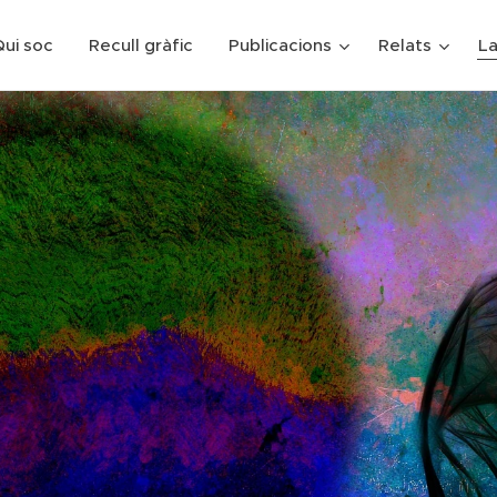
ui soc
Recull gràfic
Publicacions
Relats
La