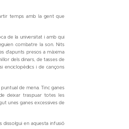
partir temps amb la gent que
a de la universitat i amb qui
seguien combatre la son. Nits
dies d'apunts presos a màxima
illor dels dinars, de tasses de
i enciclopèdics i de cançons
t puntual de mena. Tinc ganes
e deixar traspuar totes les
ngut unes ganes excessives de
 dissolgui en aquesta infusió