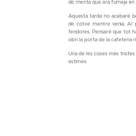
de menta que ara fumeja en ex
Aquesta tarda no acabaré be
de cotxe mentre venia. Al 
feridores. Pensaré que tot ha
obri la porta de la cafeteria 
Una de les coses més tristes 
estimes.
Relat publicat al setmanari