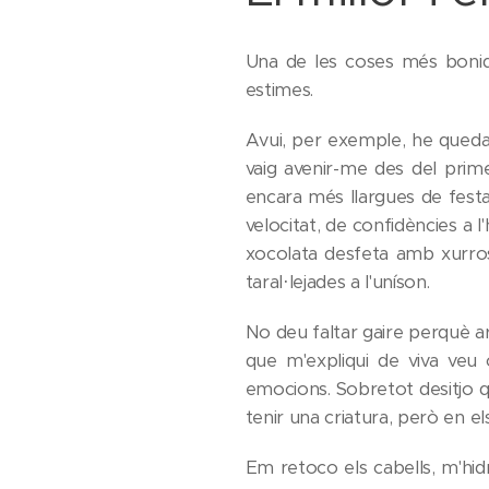
Una de les coses més boniqu
estimes.
Avui, per exemple, he quedat
vaig avenir-me des del prime
encara més llargues de festa
velocitat, de confidències a l
xocolata desfeta amb xurros
taral·lejades a l'uníson.
No deu faltar gaire perquè a
que m'expliqui de viva veu
emocions. Sobretot desitjo q
tenir una criatura, però en el
Em retoco els cabells, m'hid