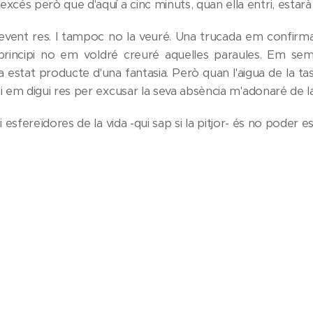
cés però que d'aquí a cinc minuts, quan ella entri, estarà 
vent res. I tampoc no la veuré. Una trucada em confirma
principi no em voldré creuré aquelles paraules. Em semb
 estat producte d'una fantasia. Però quan l'aigua de la tas
ni em digui res per excusar la seva absència m'adonaré de la
i esfereïdores de la vida -qui sap si la pitjor- és no poder
La Comarca
, el mes de juliol del 2022.
jenniroda@gmail.com