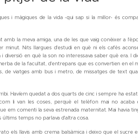
es i màgiques de la vida -qui sap si la millor- és com
 amb la meva amiga, una de les que vaig conèixer a l'èpoc
r minut. Nits llargues d'estudi en què ni els cafès acon
 i diversió en què la son no interessava saber què era. I 
'herba de la facultat, d'entrepans que es convertien en el m
, de viatges amb bus i metro, de missatges de text quas
rribi. Havíem quedat a dos quarts de cinc i sempre ha esta
 com li van les coses, perquè el telèfon mai no acaba d
ue em comenti la seva estrenada maternitat. Mai havia ti
s últims temps no parlava d'altra cosa.
rato els llavis amb crema balsàmica i deixo que el sucre es