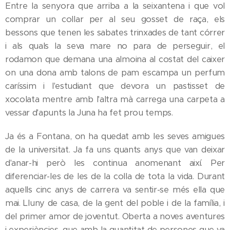
Entre la senyora que arriba a la seixantena i que vol
comprar un collar per al seu gosset de raça, els
bessons que tenen les sabates trinxades de tant córrer
i als quals la seva mare no para de perseguir, el
rodamon que demana una almoina al costat del caixer
on una dona amb talons de pam escampa un perfum
caríssim i l'estudiant que devora un pastisset de
xocolata mentre amb l'altra mà carrega una carpeta a
vessar d'apunts la Juna ha fet prou temps.
Ja és a Fontana, on ha quedat amb les seves amigues
de la universitat. Ja fa uns quants anys que van deixar
d'anar-hi però les continua anomenant així. Per
diferenciar-les de les de la colla de tota la vida. Durant
aquells cinc anys de carrera va sentir-se més ella que
mai. Lluny de casa, de la gent del poble i de la família, i
del primer amor de joventut. Oberta a noves aventures
i experiències, que amb la quantitat de persones que va