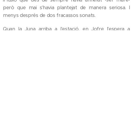
però que mai s'havia plantejat de manera seriosa. I
menys després de dos fracassos sonats.
Quan la Juna arriba a l'estació, en Jofre l'espera a
l'andana. Palplantat. Mira expectant com s'aparca
l'autobús per si, entre els vidres, la pot veure. Sap que
arriba nerviosa, amb dubtes i amb pors. Perquè així
també és com se sent ell. Es fan una abraçada llarga i
un petó ansiós. No fan falta gaires paraules més.
Arribant al pis petit, de dues habitacions, de la Juna, ella
obre directament la finestra del menjador. És
desembre, l'últim dia de l'any, i tot i així el sol ho fon
pràcticament tot. Amb aquesta mica d'aire que entra
se sent amb força d'anar cap al lavabo i d'abocar un
raig d'orina al damunt de l'aparell. I espera. O es
desespera. En Jofre pregunta si va tot bé. La Juna no