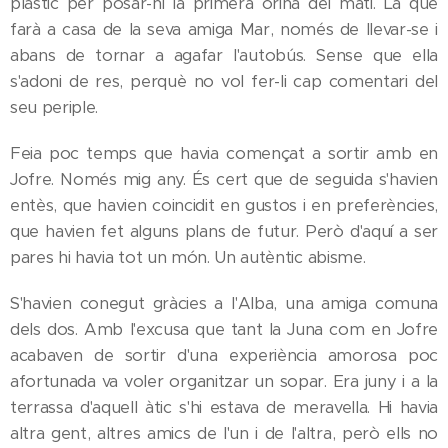
plàstic per posar-hi la primera orina del matí. La que
farà a casa de la seva amiga Mar, només de llevar-se i
abans de tornar a agafar l'autobús. Sense que ella
s'adoni de res, perquè no vol fer-li cap comentari del
seu periple.
Feia poc temps que havia començat a sortir amb en
Jofre. Només mig any. És cert que de seguida s'havien
entès, que havien coincidit en gustos i en preferències,
que havien fet alguns plans de futur. Però d'aquí a ser
pares hi havia tot un món. Un autèntic abisme.
S'havien conegut gràcies a l'Alba, una amiga comuna
dels dos. Amb l'excusa que tant la Juna com en Jofre
acabaven de sortir d'una experiència amorosa poc
afortunada va voler organitzar un sopar. Era juny i a la
terrassa d'aquell àtic s'hi estava de meravella. Hi havia
altra gent, altres amics de l'un i de l'altra, però ells no