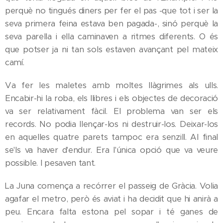
perquè no tingués diners per fer el pas -que tot i ser la
seva primera feina estava ben pagada-, sinó perquè la
seva parella i ella caminaven a ritmes diferents. O és
que potser ja ni tan sols estaven avançant pel mateix
camí.
Va fer les maletes amb moltes llàgrimes als ulls.
Encabir-hi la roba, els llibres i els objectes de decoració
va ser relativament fàcil. El problema van ser els
records. No podia llençar-los ni destruir-los. Deixar-los
en aquelles quatre parets tampoc era senzill. Al final
se'ls va haver d'endur. Era l'única opció que va veure
possible. I pesaven tant.
La Juna comença a recórrer el passeig de Gràcia. Volia
agafar el metro, però és aviat i ha decidit que hi anirà a
peu. Encara falta estona pel sopar i té ganes de