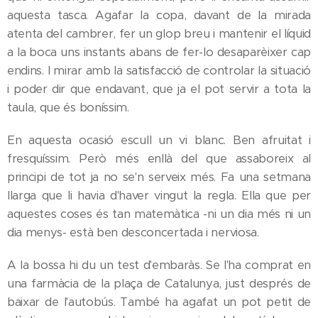
aquesta tasca. Agafar la copa, davant de la mirada
atenta del cambrer, fer un glop breu i mantenir el líquid
a la boca uns instants abans de fer-lo desaparèixer cap
endins. I mirar amb la satisfacció de controlar la situació
i poder dir que endavant, que ja el pot servir a tota la
taula, que és boníssim.
En aquesta ocasió escull un vi blanc. Ben afruitat i
fresquíssim. Però més enllà del que assaboreix al
principi de tot ja no se'n serveix més. Fa una setmana
llarga que li havia d'haver vingut la regla. Ella que per
aquestes coses és tan matemàtica -ni un dia més ni un
dia menys- està ben desconcertada i nerviosa.
A la bossa hi du un test d'embaràs. Se l'ha comprat en
una farmàcia de la plaça de Catalunya, just després de
baixar de l'autobús. També ha agafat un pot petit de