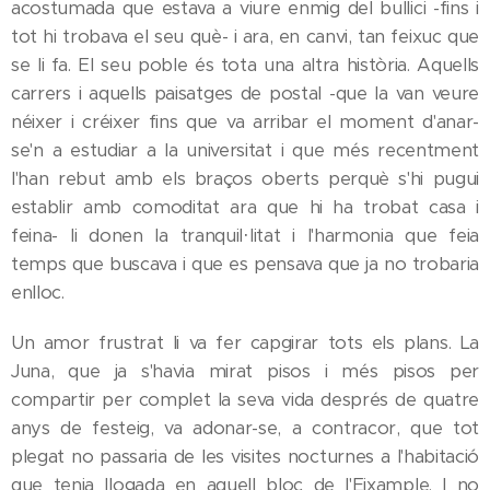
acostumada que estava a viure enmig del bullici -fins i
tot hi trobava el seu què- i ara, en canvi, tan feixuc que
se li fa. El seu poble és tota una altra història. Aquells
carrers i aquells paisatges de postal -que la van veure
néixer i créixer fins que va arribar el moment d'anar-
se'n a estudiar a la universitat i que més recentment
l'han rebut amb els braços oberts perquè s'hi pugui
establir amb comoditat ara que hi ha trobat casa i
feina- li donen la tranquil·litat i l'harmonia que feia
temps que buscava i que es pensava que ja no trobaria
enlloc.
Un amor frustrat li va fer capgirar tots els plans. La
Juna, que ja s'havia mirat pisos i més pisos per
compartir per complet la seva vida després de quatre
anys de festeig, va adonar-se, a contracor, que tot
plegat no passaria de les visites nocturnes a l'habitació
que tenia llogada en aquell bloc de l'Eixample. I no