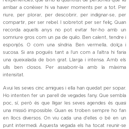
arribar a conèixer hi va haver moments per a tot. Per
riure, per plorar, per descobrir, per indignar-se, per
compartir, per ser rebel. I sobretot per ser feliç. Quan
recorda aquells anys no pot evitar fer-ho amb un
somriure gros com un pa de quilo. Ben calent, tendre i
esponjós. O com una síndria. Ben vermella, dolça i
sucosa. Si ara pogués tant a l'un com a l'altra hi faria
una queixalada de bon grat. Llarga i intensa. Amb els
ulls ben closos. Per assaborir-la amb la màxima
intensitat.
Avui les seves cinc amigues i ella han quedat per sopar.
Ho intenten fer un parell de vegades l'any. Que sembla
poc, sí, però és que lligar les seves agendes és quasi
una missió impossible. Quan es troben sempre ho fan
en llocs diversos. On viu cada una d'elles o bé en un
punt intermedi. Aquesta vegada els ha tocat reunir-se