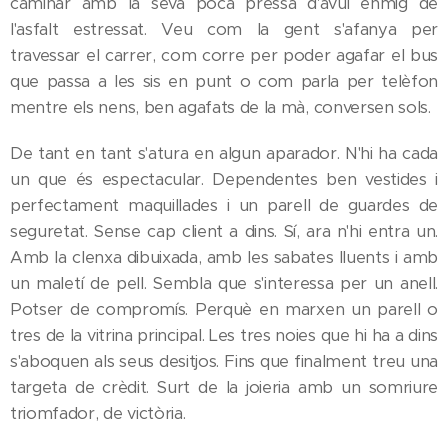
caminar amb la seva poca pressa d'avui enmig de
l'asfalt estressat. Veu com la gent s'afanya per
travessar el carrer, com corre per poder agafar el bus
que passa a les sis en punt o com parla per telèfon
mentre els nens, ben agafats de la mà, conversen sols.
De tant en tant s'atura en algun aparador. N'hi ha cada
un que és espectacular. Dependentes ben vestides i
perfectament maquillades i un parell de guardes de
seguretat. Sense cap client a dins. Sí, ara n'hi entra un.
Amb la clenxa dibuixada, amb les sabates lluents i amb
un maletí de pell. Sembla que s'interessa per un anell.
Potser de compromís. Perquè en marxen un parell o
tres de la vitrina principal. Les tres noies que hi ha a dins
s'aboquen als seus desitjos. Fins que finalment treu una
targeta de crèdit. Surt de la joieria amb un somriure
triomfador, de victòria.