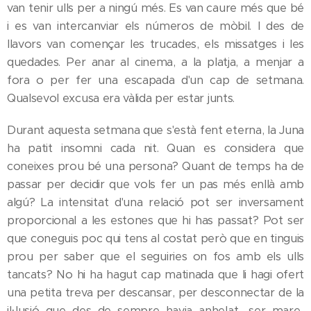
van tenir ulls per a ningú més. Es van caure més que bé
i es van intercanviar els números de mòbil. I des de
llavors van començar les trucades, els missatges i les
quedades. Per anar al cinema, a la platja, a menjar a
fora o per fer una escapada d'un cap de setmana.
Qualsevol excusa era vàlida per estar junts.
Durant aquesta setmana que s'està fent eterna, la Juna
ha patit insomni cada nit. Quan es considera que
coneixes prou bé una persona? Quant de temps ha de
passar per decidir que vols fer un pas més enllà amb
algú? La intensitat d'una relació pot ser inversament
proporcional a les estones que hi has passat? Pot ser
que coneguis poc qui tens al costat però que en tinguis
prou per saber que el seguiries on fos amb els ulls
tancats? No hi ha hagut cap matinada que li hagi ofert
una petita treva per descansar, per desconnectar de la
il·lusió que des de sempre havia anhelat -ser mare-