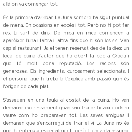
allà on va començar tot.
És la primera d'arribar. La Juna sempre ha sigut puntual
de mena. En ocasions en excés i tot. Però no hi pot fer
res. Li surt de dins. De mica en mica comencen a
aparèixer l'una i l'altra i l'altra, fins que hi són les sis. Van
cap al restaurant. Ja el tenen reservat des de fa dies: un
local de cuina d'autor que ha obert fa poc a Gràcia i
que té molt bona reputació. Les racions són
generoses. Els ingredients, curosament seleccionats. I
el personal que hi treballa t'explica amb passió quin és
l'origen de cada plat.
S'asseuen en una taula al costat de la cuina. Ho van
demanar expressament quan van trucar-hi: així podrien
veure com ho preparaven tot. Les seves amigues li
demanen que s'encarregui de triar el vi. La Juna no és
que hi entengui especialment, però li encanta assumir