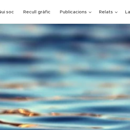
ui soc
Recull gràfic
Publicacions
Relats
La