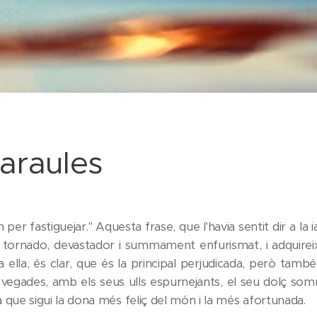
paraules
per fastiguejar." Aquesta frase, que l'havia sentit dir a la 
n tornado, devastador i summament enfurismat, i adquireix
a ella, és clar, que és la principal perjudicada, però tam
de vegades, amb els seus ulls espurnejants, el seu dolç som
a que sigui la dona més feliç del món i la més afortunada.