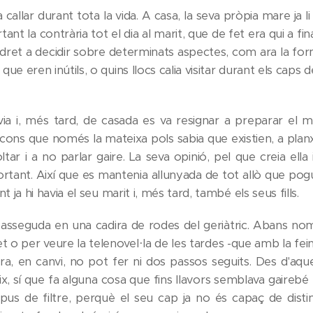
 callar durant tota la vida. A casa, la seva pròpia mare ja l
tant la contrària tot el dia al marit, que de fet era qui a fi
ret a decidir sobre determinats aspectes, com ara la forma
que eren inútils, o quins llocs calia visitar durant els caps
ia i, més tard, de casada es va resignar a preparar el m
acons que només la mateixa pols sabia que existien, a planxa
tar i a no parlar gaire. La seva opinió, pel que creia ella
portant. Així que es mantenia allunyada de tot allò que po
nt ja hi havia el seu marit i, més tard, també els seus fills.
asseguda en una cadira de rodes del geriàtric. Abans no
 o per veure la telenovel·la de les tardes -que amb la fein
ra, en canvi, no pot fer ni dos passos seguits. Des d'aq
x, sí que fa alguna cosa que fins llavors semblava gairebé te
ipus de filtre, perquè el seu cap ja no és capaç de distin