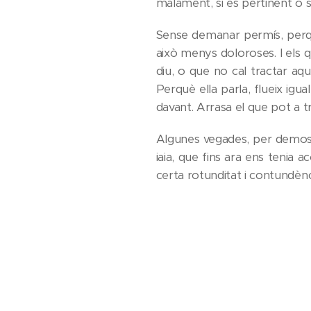
malament, si és pertinent o s
Sense demanar permís, perquè
això menys doloroses. I els q
diu, o que no cal tractar aq
Perquè ella parla, flueix igu
davant. Arrasa el que pot a tr
Algunes vegades, per demostr
iaia, que fins ara ens tenia 
certa rotunditat i contundènc
Molts, per escudar-se, per ne
fet un veritable embolic. No v
seves paraules, les més reals,
la: "parla, iaia, parla, no ca
posant a cadascú al seu lloc
definitiva, per primera vegad