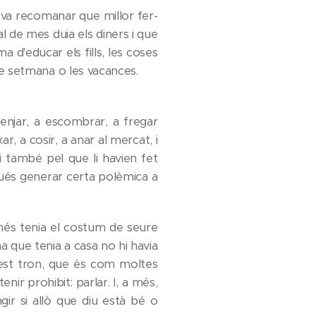
i va recomanar que millor fer-
nal de mes duia els diners i que
 d'educar els fills, les coses
 de setmana o les vacances.
enjar, a escombrar, a fregar
r, a cosir, a anar al mercat, i
 i també pel que li havien fet
gués generar certa polèmica a
més tenia el costum de seure
a que tenia a casa no hi havia
uest tron, que és com moltes
nir prohibit: parlar. I, a més,
gir si allò que diu està bé o