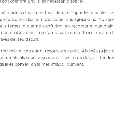
i pot ofendre algú, si és necessari o sobrer.
 a hores d'ara ja no li cal, deixa escapar les paraules, 
ue l'envoltem les hem d'escoltar. Ens agradi o no. No servei
uells temes, o que no s'enfurismi en recordar el que malgra
al que qualsevol riu, i no s'atura davant cap tronc, roca o
avés del seu discurs.
ar més el seu enuig, recorre als insults. Als més pujats d
acostumats als seus llargs silencis i als mots dolços i tendr
ia ja és com la llança més afilada i punyent.
tejar la seva imatge, diran que a la pobra no se li ha de 
ull sentir ni un d'aquests comentaris: que se'n vagin tots riu
 lluïdes i sinceres que han sortit de la seva boca. Per això,
llis, ja no, mai més". Vull que segueixi així: desfogant-se,
, dient les coses pel seu nom, deixant de dissimular i fi
a a la vida, ara que tot lentament s'acaba, la persona que