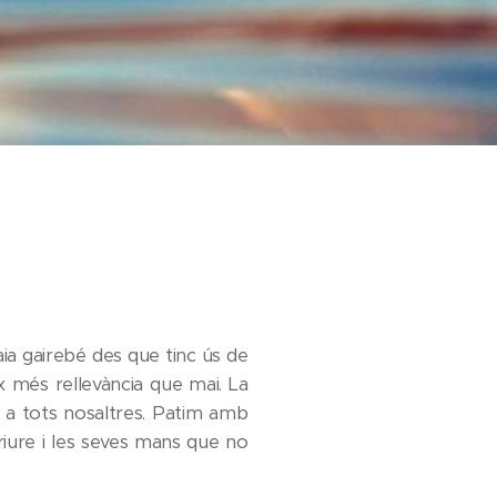
iaia gairebé des que tinc ús de
 més rellevància que mai. La
bé a tots nosaltres. Patim amb
riure i les seves mans que no