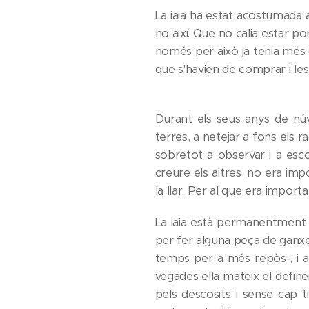
La iaia ha estat acostumada a
ho així. Que no calia estar por
només per això ja tenia més d
que s'havien de comprar i les 
Durant els seus anys de núv
terres, a netejar a fons els r
sobretot a observar i a escol
creure els altres, no era im
la llar. Per al que era importa
La iaia està permanentment 
per fer alguna peça de ganxet
temps per a més repòs-, i a
vegades ella mateix el definei
pels descosits i sense cap t