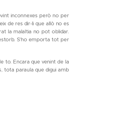
sovint inconnexes però no per
x de res dir-li que allò no es
t la malaltia no pot oblidar.
 destorb. S'ho emporta tot per
e to. Encara que venint de la
es, tota paraula que digui amb
fer gaire cas perquè té el cap
 avall i que lluitin contra les
 en silenci, no deixo d'animar-
 desenterrant pors i fantasmes,
ngir, anant de cara, sent, en
 li hauria agradat ser. Perquè