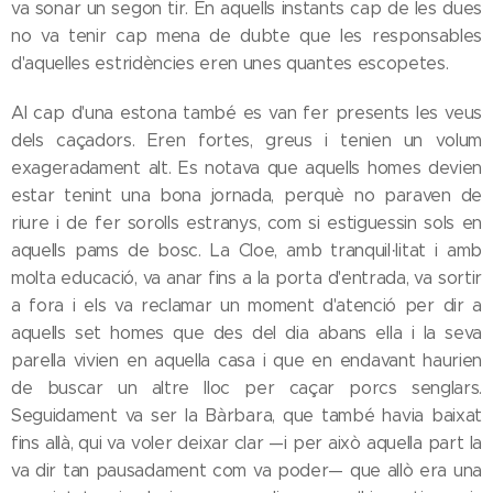
va sonar un segon tir. En aquells instants cap de les dues
no va tenir cap mena de dubte que les responsables
d'aquelles estridències eren unes quantes escopetes.
Al cap d'una estona també es van fer presents les veus
dels caçadors. Eren fortes, greus i tenien un volum
exageradament alt. Es notava que aquells homes devien
estar tenint una bona jornada, perquè no paraven de
riure i de fer sorolls estranys, com si estiguessin sols en
aquells pams de bosc. La Cloe, amb tranquil·litat i amb
molta educació, va anar fins a la porta d'entrada, va sortir
a fora i els va reclamar un moment d'atenció per dir a
aquells set homes que des del dia abans ella i la seva
parella vivien en aquella casa i que en endavant haurien
de buscar un altre lloc per caçar porcs senglars.
Seguidament va ser la Bàrbara, que també havia baixat
fins allà, qui va voler deixar clar —i per això aquella part la
va dir tan pausadament com va poder— que allò era una