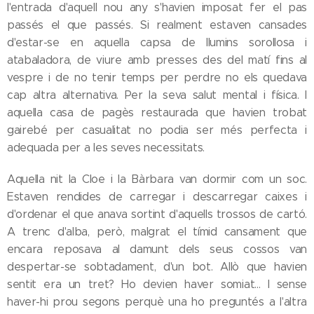
l'entrada d'aquell nou any s'havien imposat fer el pas
passés el que passés. Si realment estaven cansades
d'estar-se en aquella capsa de llumins sorollosa i
atabaladora, de viure amb presses des del matí fins al
vespre i de no tenir temps per perdre no els quedava
cap altra alternativa. Per la seva salut mental i física. I
aquella casa de pagès restaurada que havien trobat
gairebé per casualitat no podia ser més perfecta i
adequada per a les seves necessitats.
Aquella nit la Cloe i la Bàrbara van dormir com un soc.
Estaven rendides de carregar i descarregar caixes i
d'ordenar el que anava sortint d'aquells trossos de cartó.
A trenc d'alba, però, malgrat el tímid cansament que
encara reposava al damunt dels seus cossos van
despertar-se sobtadament, d'un bot. Allò que havien
sentit era un tret? Ho devien haver somiat... I sense
haver-hi prou segons perquè una ho preguntés a l'altra