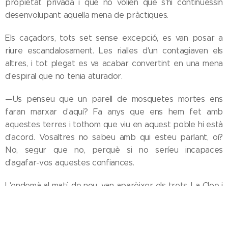
propietat privada i que no volien que s'hi continuessin
desenvolupant aquella mena de pràctiques.
Els caçadors, tots set sense excepció, es van posar a
riure escandalosament. Les rialles d'un contagiaven els
altres, i tot plegat es va acabar convertint en una mena
d'espiral que no tenia aturador.
—Us penseu que un parell de mosquetes mortes ens
faran marxar d'aquí? Fa anys que ens hem fet amb
aquestes terres i tothom que viu en aquest poble hi està
d'acord. Vosaltres no sabeu amb qui esteu parlant, oi?
No, segur que no, perquè si no seríeu incapaces
d'agafar-vos aquestes confiances.
L'endemà al matí, de nou, van aparèixer els trets. La Cloe i
la Bàrbara van optar per no tenir cap més conversa amb
aquells homes tan adusts i malcarats, i van pensar que
trucant a la policia tot es posaria a lloc. No podia ser