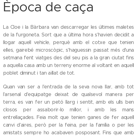
Època de caça
La Cloe i la Bàrbara van descarregar les últimes maletes
de la furgoneta. Sort que a última hora s'havien decidit a
llogar aquell vehicle, perquè amb el cotxe que tenien
elles, gairebé microscòpic, s'haguessin passat més d'una
setmana fent viatges des del seu pis a la gran ciutat fins
a aquella casa amb un terreny enorme al voltant en aquell
poblet diminut i tan aïllat de tot.
Quan van ser a l'entrada de la seva nova llar, amb tot
l'arsenal d'equipatge deixat de qualsevol manera per
terra, es van fer un petó llarg i sentit, amb els ulls ben
closos per assaborir-lo millor, i amb les mans
entrellaçades. Feia molt que tenien ganes de fer aquell
canvi d'aires, però per la feina, per la família o per les
amistats sempre ho acabaven posposant. Fins que amb