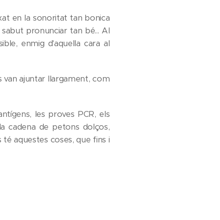
ixat en la sonoritat tan bonica
 sabut pronunciar tan bé... Al
ble, enmig d'aquella cara al
a es van ajuntar llargament, com
antígens, les proves PCR, els
ella cadena de petons dolços,
s té aquestes coses, que fins i
l'apartat de Publicacions)
.