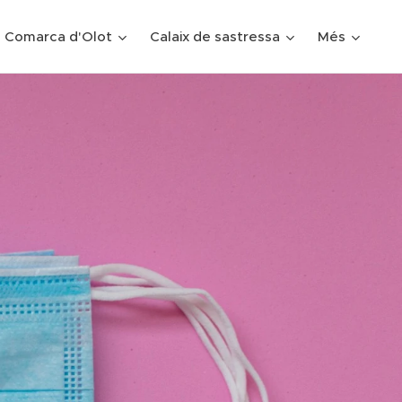
 Comarca d'Olot
Calaix de sastressa
Més