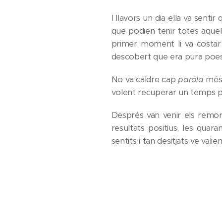
I llavors un dia ella va senti
que podien tenir totes aquell
primer moment li va costar 
descobert que era pura poesi
No va caldre cap
parola
més. 
volent recuperar un temps p
Després van venir els remord
resultats positius, les quar
sentits i tan desitjats ve vali
tot es veu capaç de desafiar
Escrit inclòs en el llibre
Vull