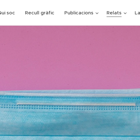
ui soc
Recull gràfic
Publicacions
Relats
La