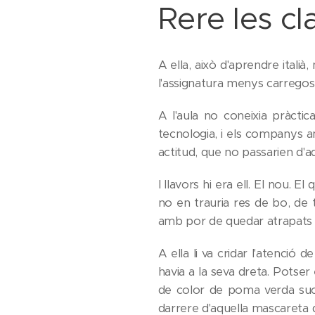
Rere les cl
A ella, això d'aprendre itali
l'assignatura menys carregosa 
A l'aula no coneixia pràctic
tecnologia, i els companys a
actitud, que no passarien d'a
I llavors hi era ell. El nou. E
no en trauria res de bo, de t
amb por de quedar atrapats 
A ella li va cridar l'atenció
havia a la seva dreta. Potser
de color de poma verda suco
darrere d'aquella mascareta 