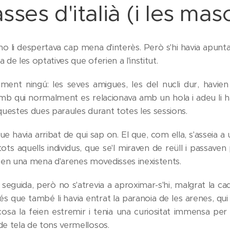
asses d'italià (i les ma
à, no li despertava cap mena d'interès. Però s'hi havia apunt
de les optatives que oferien a l'institut.
ament ningú: les seves amigues, les del nucli dur, havien 
mb qui normalment es relacionava amb un hola i adeu li ha
questes dues paraules durant totes les sessions.
l que havia arribat de qui sap on. El que, com ella, s'asseia a
ots aquells individus, que se'l miraven de reüll i passaven
en una mena d'arenes movedisses inexistents.
 de seguida, però no s'atrevia a aproximar-s'hi, malgrat la c
 és que també li havia entrat la paranoia de les arenes, qui
sa la feien estremir i tenia una curiositat immensa pe
de tela de tons vermellosos.