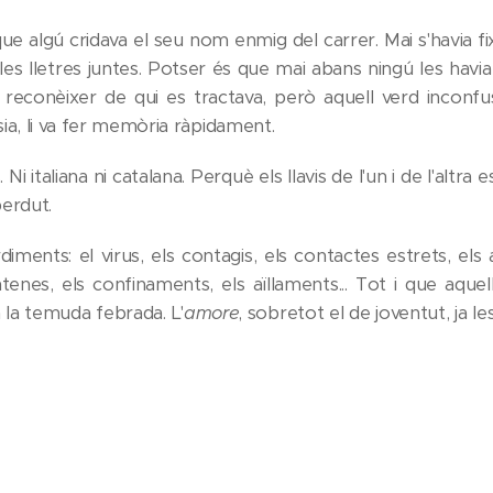
r que algú cridava el seu nom enmig del carrer. Mai s'havia f
es lletres juntes. Potser és que mai abans ningú les havia
reconèixer de qui es tractava, però aquell verd inconfusi
a, li va fer memòria ràpidament.
Ni italiana ni catalana. Perquè els llavis de l'un i de l'altr
erdut.
iments: el virus, els contagis, els contactes estrets, els 
antenes, els confinaments, els aïllaments... Tot i que aqu
en la temuda febrada. L'
amore
, sobretot el de joventut, ja le
 una pandèmia.
Escriure.cat 2022
, editat el mes d'abril del 2022 (vegeu 