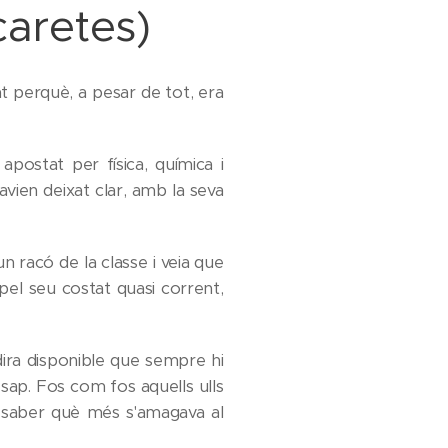
scaretes)
at perquè, a pesar de tot, era
apostat per física, química i
vien deixat clar, amb la seva
 un racó de la classe i veia que
 pel seu costat quasi corrent,
adira disponible que sempre hi
 sap. Fos com fos aquells ulls
r saber què més s'amagava al