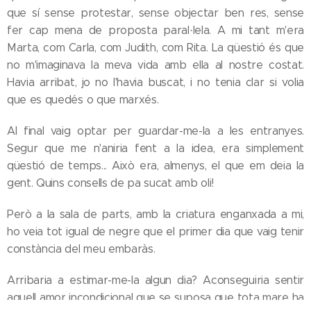
que sí sense protestar, sense objectar ben res, sense
fer cap mena de proposta paral·lela. A mi tant m'era
Marta, com Carla, com Judith, com Rita. La qüestió és que
no m'imaginava la meva vida amb ella al nostre costat.
Havia arribat, jo no l'havia buscat, i no tenia clar si volia
que es quedés o que marxés.
Al final vaig optar per guardar-me-la a les entranyes.
Segur que me n'aniria fent a la idea, era simplement
qüestió de temps... Això era, almenys, el que em deia la
gent. Quins consells de pa sucat amb oli!
Però a la sala de parts, amb la criatura enganxada a mi,
ho veia tot igual de negre que el primer dia que vaig tenir
constància del meu embaràs.
Arribaria a estimar-me-la algun dia? Aconseguiria sentir
aquell amor incondicional que se suposa que tota mare ha