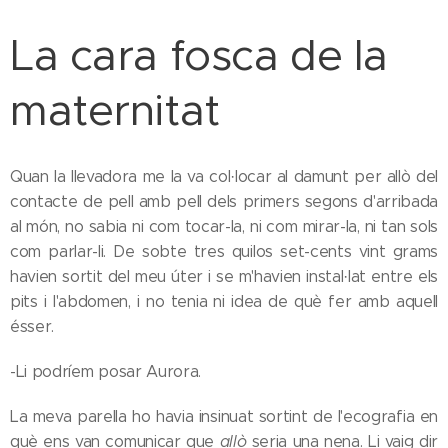
La cara fosca de la
maternitat
Quan la llevadora me la va col·locar al damunt per allò del
contacte de pell amb pell dels primers segons d'arribada
al món, no sabia ni com tocar-la, ni com mirar-la, ni tan sols
com parlar-li. De sobte tres quilos set-cents vint grams
havien sortit del meu úter i se m'havien instal·lat entre els
pits i l'abdomen, i no tenia ni idea de què fer amb aquell
ésser.
-Li podríem posar Aurora.
La meva parella ho havia insinuat sortint de l'ecografia en
què ens van comunicar que
allò
seria una nena. Li vaig dir