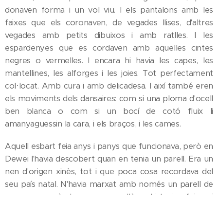
donaven forma i un vol viu. I els pantalons amb les
faixes que els coronaven, de vegades llises, d'altres
vegades amb petits dibuixos i amb ratlles. I les
espardenyes que es cordaven amb aquelles cintes
negres o vermelles. I encara hi havia les capes, les
mantellines, les alforges i les joies. Tot perfectament
col·locat. Amb cura i amb delicadesa. I així també eren
els moviments dels dansaires: com si una ploma d'ocell
ben blanca o com si un bocí de cotó fluix li
amanyaguessin la cara, i els braços, i les cames.
Aquell esbart feia anys i panys que funcionava, però en
Dewei l'havia descobert quan en tenia un parell. Era un
nen d'origen xinès, tot i que poca cosa recordava del
seu país natal. N'havia marxat amb només un parell de
mesos, perquè els seus pares allà no hi tenien feina ni
família que els pogués ajudar, i es van veure obligats a