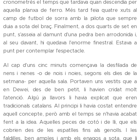
cronometrés el temps que tardava quan descendia per
aquella planxa de ferro. Més tard feia quatre xuts al
camp de futbol de sorra amb la pilota que sempre
duia a sota del braç. Finalment, a dos quarts de set en
punt, s'asseia al damunt d'una pedra ben arrodonida i,
al seu davant, hi quedava l'enorme finestral. Estava a
punt per contemplar l'espectacle.
Al cap d'uns cinc minuts començava la desfilada de
nens i nenes -o de nois i noies, segons els dies de la
setmana- per aquella sala. Portaven uns vestits que a
en Dewei, des de ben petit, li havien cridat molt
l'atenció. Algú ja llavors li havia explicat que eren
tradicionals catalans. Al principi li havia costat entendre
aquell concepte, però amb el temps se n'havia acabat
fent a la idea. Aquelles peces de cotó i de lli, que els
cobrien des de les espatlles fins als genolls. I les
faldilles, ben amples i amb els enagos a sota, que li