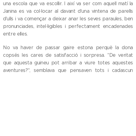
una escola que va escollir. I així va ser com aquell matí la
Janina es va col·locar al davant d'una vintena de parells
d'ulls i va començar a deixar anar les seves paraules, ben
pronunciades, intel·ligibles i perfectament encadenades
entre elles.
No va haver de passar gaire estona perquè la dona
copsés les cares de satisfacció i sorpresa. "De veritat
que aquesta guineu pot arribar a viure totes aquestes
aventures?", semblava que pensaven tots i cadascun
d'aquells menuts. I emetien exclamacions, i feien
aplaudiments -tímids per no produir més soroll del
permès-, i somreien.
I, de sobte, la Janina, malgrat estar tan ficada en el seu
paper de narradora, va dirigir la mirada cap a un lloc
concret. Es va fixar en la nena que estava asseguda en
aquella cadireta que no tenia gaire feina a aguantar el