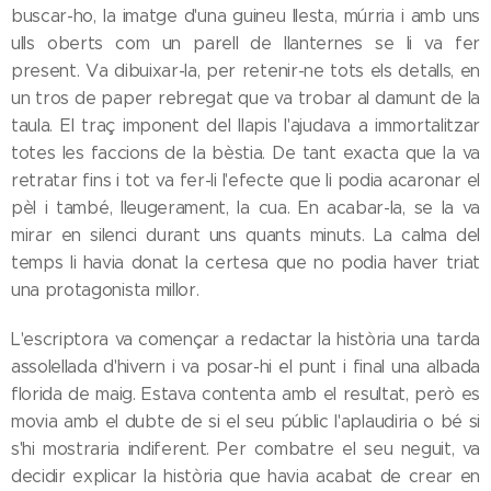
buscar-ho, la imatge d'una guineu llesta, múrria i amb uns
ulls oberts com un parell de llanternes se li va fer
present. Va dibuixar-la, per retenir-ne tots els detalls, en
un tros de paper rebregat que va trobar al damunt de la
taula. El traç imponent del llapis l'ajudava a immortalitzar
totes les faccions de la bèstia. De tant exacta que la va
retratar fins i tot va fer-li l'efecte que li podia acaronar el
pèl i també, lleugerament, la cua. En acabar-la, se la va
mirar en silenci durant uns quants minuts. La calma del
temps li havia donat la certesa que no podia haver triat
una protagonista millor.
L'escriptora va començar a redactar la història una tarda
assolellada d'hivern i va posar-hi el punt i final una albada
florida de maig. Estava contenta amb el resultat, però es
movia amb el dubte de si el seu públic l'aplaudiria o bé si
s'hi mostraria indiferent. Per combatre el seu neguit, va
decidir explicar la història que havia acabat de crear en