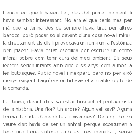
L'encàrrec que li havien fet, des del primer moment, li
havia semblat interessant. No era el que tenia més per
mà, que la Janina des de sempre havia tirat per altres
bandes, però posar-se al davant d'una cosa nova i mirar-
la directament als ulls li provocava un rum-rum a l'estómac
ben plaent. Havia estat escollida per escriure un conte
infantil sobre com tenir cura del medi ambient. Els seus
lectors serien infants amb cinc o sis anys, com a molt, a
les butxaques. Públic novell i inexpert, però no per això
menys exigent. I aquí era on hi havia el veritable repte de
la comanda.
La Janina, durant dies, va estar buscant el protagonista
de la història. Una flor? Un arbre? Algun vell savi? Alguna
bruixa farcida d'anècdotes i vivències? De cop ho va
veure clar: havia de ser un animal, perquè acostumen a
tenir una bona sintonia amb els més menuts. I, sense