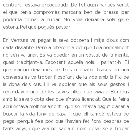
contrari. I estava preocupada. De fet quan hagués venut
el que tenia compromès marxaria ben de pressa per
poder-la tornar a cuidar. No volia deixar-la sola gaire
estona. Pel que pogués passar.
En Ventura va pagar la seva dotzena i mitja d'ous com
cada dissabte. Però a diferència del que feia normalment
no se'n va anar. Es va quedar en un costat de la manta,
quasi trepitjant-la. Escoltant aquella noia. I parlant-hi. Ell
que mai no deia més de tres o quatre frases en una
conversa es va trobar filosofant de la vida amb la filla de
la dona dels ous. I li va explicar que els seus gestos li
recordaven una de les seves filles, que vivia a Bordeus
amb la seva xicota des que s'havia llicenciat. Que la feina
aquí estava molt malament i que se n'havia hagut d'anar a
buscar la vida lluny de casa. I que ell també estava de
pega, perquè feia poc que l'havien fet fora, després de
tants anys, i que ara no sabia ni com posar-se a trobar