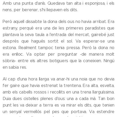
Amb una punta d'anís. Quedava tan alta i esponjosa, i els
nens, per berenar, s'hi llepaven els dits.
Però aquell dissabte la dona dels ous no havia arribat. Era
estrany, perquè era una de les primeres paradistes que
plantava la seva taula a l'entrada del mercat, gairebé just
després que hagués sortit el sol. Va esperar-se una
estona. Realment tampoc tenia pressa. Però la dona no
era enlloc. Va optar per preguntar -de manera molt
sòbria- entre els altres botiguers que la coneixien. Ningú
en sabia res.
Al cap d'una hora llarga va anar-hi una noia que no devia
fer gaire que havia estrenat la trentena. Era alta, esvelta,
amb els cabells rossos i recollits en una trena llarguíssima.
Duia dues cistelles plenes d'ous: una a cada mà. Tan bon
punt les va deixar a terra es va mirar els dits, que tenien
un senyal vermellós pel pes que portava. Va estendre