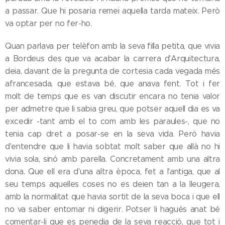
a passar. Que hi posaria remei aquella tarda mateix. Però
va optar per no fer-ho.
Quan parlava per telèfon amb la seva filla petita, que vivia
a Bordeus des que va acabar la carrera d'Arquitectura,
deia, davant de la pregunta de cortesia cada vegada més
afrancesada, que estava bé, que anava fent. Tot i fer
molt de temps que es van discutir encara no tenia valor
per admetre que li sabia greu, que potser aquell dia es va
excedir -tant amb el to com amb les paraules-, que no
tenia cap dret a posar-se en la seva vida. Però havia
d'entendre que li havia sobtat molt saber que allà no hi
vivia sola, sinó amb parella. Concretament amb una altra
dona. Que ell era d'una altra època, fet a l'antiga, que al
seu temps aquelles coses no es deien tan a la lleugera,
amb la normalitat que havia sortit de la seva boca i que ell
no va saber entomar ni digerir. Potser li hagués anat bé
comentar-li que es penedia de la seva reacció, que tot i