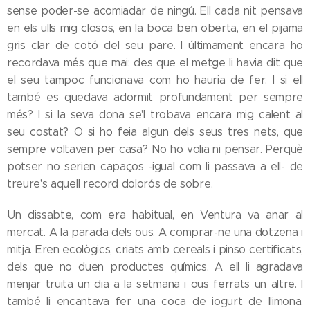
sense poder-se acomiadar de ningú. Ell cada nit pensava
en els ulls mig closos, en la boca ben oberta, en el pijama
gris clar de cotó del seu pare. I últimament encara ho
recordava més que mai: des que el metge li havia dit que
el seu tampoc funcionava com ho hauria de fer. I si ell
també es quedava adormit profundament per sempre
més? I si la seva dona se'l trobava encara mig calent al
seu costat? O si ho feia algun dels seus tres nets, que
sempre voltaven per casa? No ho volia ni pensar. Perquè
potser no serien capaços -igual com li passava a ell- de
treure's aquell record dolorós de sobre.
Un dissabte, com era habitual, en Ventura va anar al
mercat. A la parada dels ous. A comprar-ne una dotzena i
mitja. Eren ecològics, criats amb cereals i pinso certificats,
dels que no duen productes químics. A ell li agradava
menjar truita un dia a la setmana i ous ferrats un altre. I
també li encantava fer una coca de iogurt de llimona.