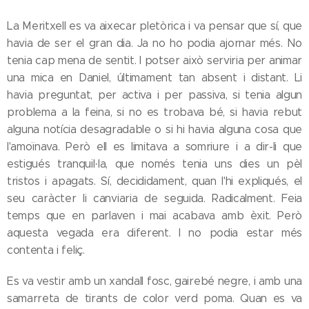
La Meritxell es va aixecar pletòrica i va pensar que sí, que
havia de ser el gran dia. Ja no ho podia ajornar més. No
tenia cap mena de sentit. I potser això serviria per animar
una mica en Daniel, últimament tan absent i distant. Li
havia preguntat, per activa i per passiva, si tenia algun
problema a la feina, si no es trobava bé, si havia rebut
alguna notícia desagradable o si hi havia alguna cosa que
l'amoïnava. Però ell es limitava a somriure i a dir-li que
estigués tranquil·la, que només tenia uns dies un pèl
tristos i apagats. Sí, decididament, quan l'hi expliqués, el
seu caràcter li canviaria de seguida. Radicalment. Feia
temps que en parlaven i mai acabava amb èxit. Però
aquesta vegada era diferent. I no podia estar més
contenta i feliç.
Es va vestir amb un xandall fosc, gairebé negre, i amb una
samarreta de tirants de color verd poma. Quan es va