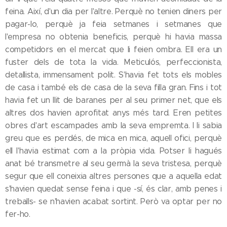
feina. Així, d'un dia per l'altre. Perquè no tenien diners per
pagar-lo, perquè ja feia setmanes i setmanes que
l'empresa no obtenia beneficis, perquè hi havia massa
competidors en el mercat que li feien ombra. Ell era un
fuster dels de tota la vida. Meticulós, perfeccionista,
detallista, immensament polit. S'havia fet tots els mobles
de casa i també els de casa de la seva filla gran. Fins i tot
havia fet un llit de baranes per al seu primer net, que els
altres dos havien aprofitat anys més tard. Eren petites
obres d'art escampades amb la seva empremta. I li sabia
greu que es perdés, de mica en mica, aquell ofici, perquè
ell l'havia estimat com a la pròpia vida. Potser li hagués
anat bé transmetre al seu germà la seva tristesa, perquè
segur que ell coneixia altres persones que a aquella edat
s'havien quedat sense feina i que -sí, és clar, amb penes i
treballs- se n'havien acabat sortint. Però va optar per no
fer-ho.