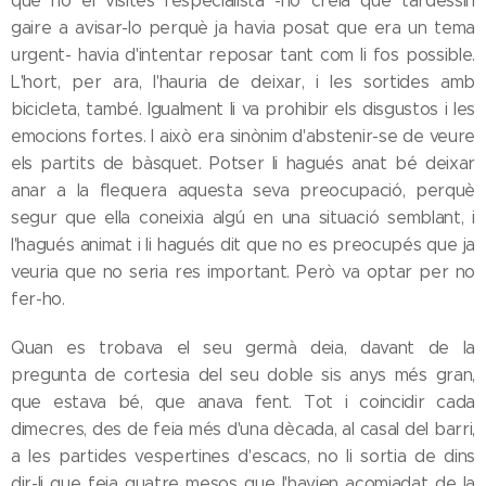
que no el visités l'especialista -no creia que tardessin
gaire a avisar-lo perquè ja havia posat que era un tema
urgent- havia d'intentar reposar tant com li fos possible.
L'hort, per ara, l'hauria de deixar, i les sortides amb
bicicleta, també. Igualment li va prohibir els disgustos i les
emocions fortes. I això era sinònim d'abstenir-se de veure
els partits de bàsquet. Potser li hagués anat bé deixar
anar a la flequera aquesta seva preocupació, perquè
segur que ella coneixia algú en una situació semblant, i
l'hagués animat i li hagués dit que no es preocupés que ja
veuria que no seria res important. Però va optar per no
fer-ho.
Quan es trobava el seu germà deia, davant de la
pregunta de cortesia del seu doble sis anys més gran,
que estava bé, que anava fent. Tot i coincidir cada
dimecres, des de feia més d'una dècada, al casal del barri,
a les partides vespertines d'escacs, no li sortia de dins
dir-li que feia quatre mesos que l'havien acomiadat de la