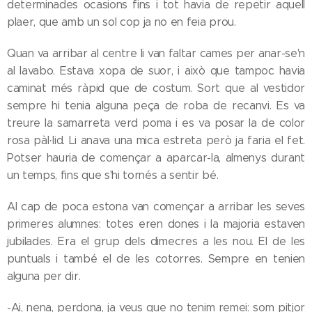
determinades ocasions fins i tot havia de repetir aquell
plaer, que amb un sol cop ja no en feia prou.
Quan va arribar al centre li van faltar cames per anar-se'n
al lavabo. Estava xopa de suor, i això que tampoc havia
caminat més ràpid que de costum. Sort que al vestidor
sempre hi tenia alguna peça de roba de recanvi. Es va
treure la samarreta verd poma i es va posar la de color
rosa pàl·lid. Li anava una mica estreta però ja faria el fet.
Potser hauria de començar a aparcar-la, almenys durant
un temps, fins que s'hi tornés a sentir bé.
Al cap de poca estona van començar a arribar les seves
primeres alumnes: totes eren dones i la majoria estaven
jubilades. Era el grup dels dimecres a les nou. El de les
puntuals i també el de les cotorres. Sempre en tenien
alguna per dir.
-Ai, nena, perdona, ja veus que no tenim remei: som pitjor