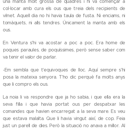
una manta molt grossa de quadres i hi va començar a
col·locar amb cura els ous que treia dels recipients de
vímet. Aquell dia no hi havia taula de fusta. Ni enciams, ni
tomàquets, ni alls tendres. Únicament la manta amb els
ous.
En Ventura s'hi va acostar a poc a poc. Era home de
poques paraules, de poquíssimes, però sense saber com
va tenir el valor de parlar.
-Em sembla que t'equivoques de lloc. Aquí sempre s'hi
posa la mateixa senyora. T'ho dic perquè fa molts anys
que li compro els ous.
La noia li va respondre que ja ho sabia, i que ella era la
seva filla i que havia portat ous per despatxar les
comandes que havien encarregat a la seva mare. Es veu
que estava malalta. Que li havia vingut així, de cop. Feia
just un parell de dies. Però la situació no anava a millor. Al