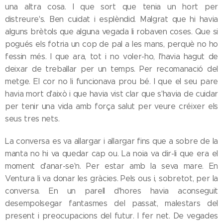
una altra cosa. I que sort que tenia un hort per
distreure's. Ben cuidat i esplèndid. Malgrat que hi havia
alguns brètols que alguna vegada li robaven coses. Que si
pogués els fotria un cop de pal a les mans, perquè no ho
fessin més. I que ara, tot i no voler-ho, l'havia hagut de
deixar de treballar per un temps. Per recomanació del
metge. El cor no li funcionava prou bé. I que el seu pare
havia mort d'això i que havia vist clar que s'havia de cuidar
per tenir una vida amb força salut per veure créixer els
seus tres nets.
La conversa es va allargar i allargar fins que a sobre de la
manta no hi va quedar cap ou. La noia va dir-li que era el
moment d'anar-se'n. Per estar amb la seva mare. En
Ventura li va donar les gràcies. Pels ous i, sobretot, per la
conversa. En un parell d'hores havia aconseguit
desempolsegar fantasmes del passat, malestars del
present i preocupacions del futur. I fer net. De vegades