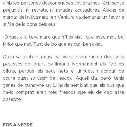
amb les persones desconegudes tot era més fàcil: sense
prejudicis, ni retrets, ni mirades acusadores. Abans de
marxar definitivament, en Ventura va demanar un favor a
la filla de la dona dels ous.
-Digues a la teva mare que m'has vist i que estic molt bé.
Millor que mai. Tant de bo que es curi ben aviat.
Quan va arribar a casa va voler preparar un dels seus
pastissos de iogurt de llimona. Normalment els feia els
dilluns, perquè els seus nets el tinguessin acabat de
coure quan sortissin de l'escola. Aquell dia, però, tenia
ganes de cuinar-ne un. Li havia semblat que els ous que
havia comprat eren més frescos que els de cap altre
dissabte.
FOS A NEGRE