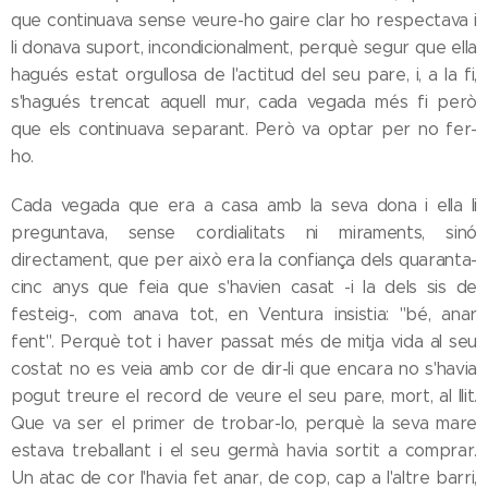
que continuava sense veure-ho gaire clar ho respectava i
li donava suport, incondicionalment, perquè segur que ella
hagués estat orgullosa de l'actitud del seu pare, i, a la fi,
s'hagués trencat aquell mur, cada vegada més fi però
que els continuava separant. Però va optar per no fer-
ho.
Cada vegada que era a casa amb la seva dona i ella li
preguntava, sense cordialitats ni miraments, sinó
directament, que per això era la confiança dels quaranta-
cinc anys que feia que s'havien casat -i la dels sis de
festeig-, com anava tot, en Ventura insistia: "bé, anar
fent". Perquè tot i haver passat més de mitja vida al seu
costat no es veia amb cor de dir-li que encara no s'havia
pogut treure el record de veure el seu pare, mort, al llit.
Que va ser el primer de trobar-lo, perquè la seva mare
estava treballant i el seu germà havia sortit a comprar.
Un atac de cor l'havia fet anar, de cop, cap a l'altre barri,