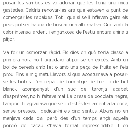
posar les vambes es va adonar que les tenia una mica
gastades. Caldria renovar-les ara que estaven a punt de
començar les rebaixes. Tot i que si se li inflaven gaire els
peus potser hauria de buscar una alternativa. Que amb la
calor intensa, ardent i enganxosa de l'estiu encara aniria a
pitjor.
Va fer un esmorzar ràpid. Els dies en què tenia classe a
primera hora no li agradava atipar-se en excés. Amb un
bol de cereals amb llet o amb una peça de fruita en feia
prou. Fins a mig matí. Llavors sí que acostumava a posar-
se les botes. L'entrepà -de formatge, de fuet o de bull
blanc-, acompanyat d'un suc de taronja, acabat
d'esprémer, no hi faltava mai. La presa de xocolata negra,
tampoc. Li agradava que se li desfés lentament a la boca,
sense presses, i dedicar-hi els cinc sentits. Abans no en
menjava cada dia, però des d'un temps ençà aquella
porció de cacau s'havia tornat imprescindible. I en