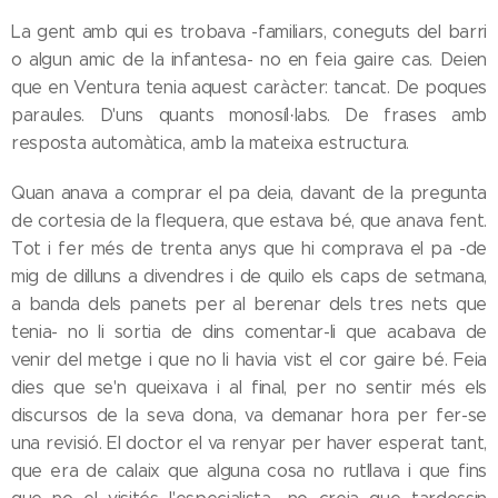
La gent amb qui es trobava -familiars, coneguts del barri
o algun amic de la infantesa- no en feia gaire cas. Deien
que en Ventura tenia aquest caràcter: tancat. De poques
paraules. D'uns quants monosíl·labs. De frases amb
resposta automàtica, amb la mateixa estructura.
Quan anava a comprar el pa deia, davant de la pregunta
de cortesia de la flequera, que estava bé, que anava fent.
Tot i fer més de trenta anys que hi comprava el pa -de
mig de dilluns a divendres i de quilo els caps de setmana,
a banda dels panets per al berenar dels tres nets que
tenia- no li sortia de dins comentar-li que acabava de
venir del metge i que no li havia vist el cor gaire bé. Feia
dies que se'n queixava i al final, per no sentir més els
discursos de la seva dona, va demanar hora per fer-se
una revisió. El doctor el va renyar per haver esperat tant,
que era de calaix que alguna cosa no rutllava i que fins