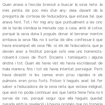
Quan anava a l'escola bressol a buscar la seva neta -la
més petita, de poc més d'un any- deia, davant de la
pregunta de cortesia de l'educadora, que estava bé, que
anava fent. Tot i fer mig any que puntualment a les cinc
de la tarda s'enduia la menuda cap a casa, amb el cotxe,
perquè la seva dona li pogués donar el berenar mentre
arribava la seva filla, no li sortia de dins confessar-li que
havia enxampat els seus fills -sí, els de l'educadora, que ja
devien anar a l'institut perquè se'ls veia uns homenots-
robant-li coses de l'hort. Enciams i tomàquets i alguna
síndria i tot. Quan els havia vist els havia escridassat de
mala manera, fins i tot els havia intentat perseguir. Però
havia desistit: ni les cames eren prou ràpides ni els
pulmons eren prou forts. Potser li hagués anat bé fer
saber a l'educadora de la seva neta que estava indignat,
que això no podia continuar així, que tanta feina feta no li
servia de res, perquè segur que ella hagués quedat
parada amb la revelació i li hauria promès que no tornaria